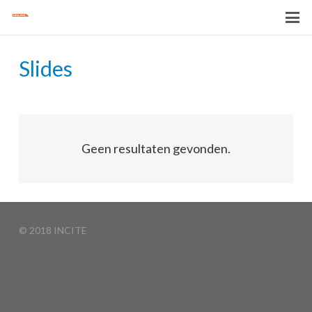
Slides
Geen resultaten gevonden.
© 2018 INCITE
Basketball Clinics
Algemene voorwaarden
Privacyverklaring