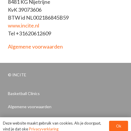
8481 KG Nijetrijne
KvK 39073606
BTW id NL002186845B59
www.incite.nl
Tel +31620612609
Algemene voorwaarden
© INCITE
Basketball Clinics
Algemene voorwaarden
Privacyverklaring
Deze website maakt gebruik van cookies. Als je doorgaat,
Ok
vind je dat oke
Privacyverklaring