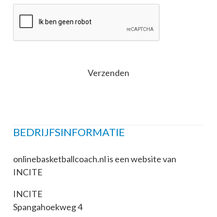
Bewijs
dat
je
geen
robot
bent
BEDRIJFSINFORMATIE
onlinebasketballcoach.nl is een website van
INCITE
INCITE
Spangahoekweg 4