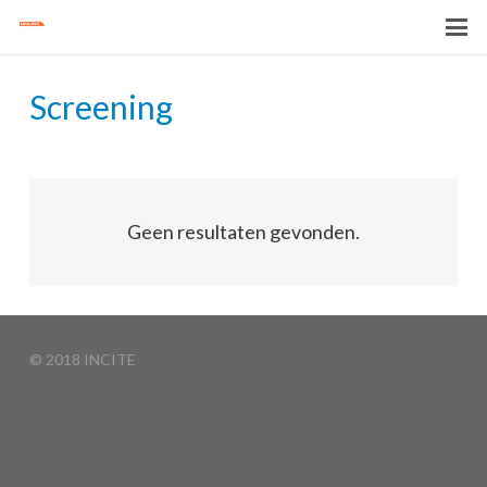
Screening
Geen resultaten gevonden.
© 2018 INCITE
Basketball Clinics
Algemene voorwaarden
Privacyverklaring