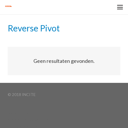
Reverse Pivot
Geen resultaten gevonden.
© 2018 INCITE
Basketball Clinics
Algemene voorwaarden
Privacyverklaring