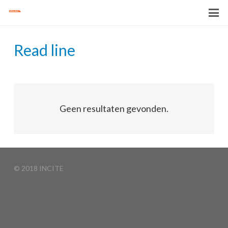
Read line
Geen resultaten gevonden.
© 2018 INCITE
Basketball Clinics
Algemene voorwaarden
Privacyverklaring