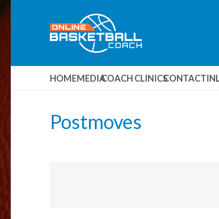
HOME
MEDIA
COACH CLINICS
CONTACT
IN
Postmoves