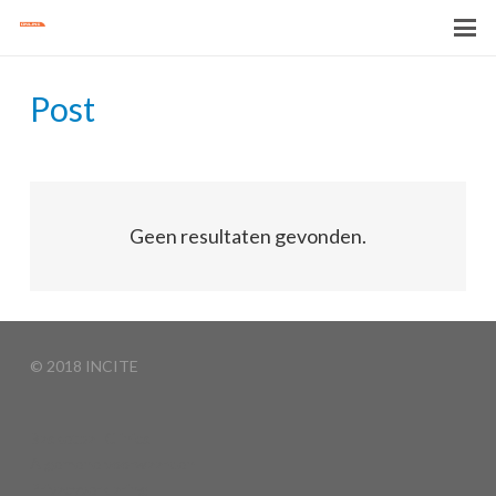
Post
Geen resultaten gevonden.
© 2018 INCITE
Basketball Clinics
Algemene voorwaarden
Privacyverklaring