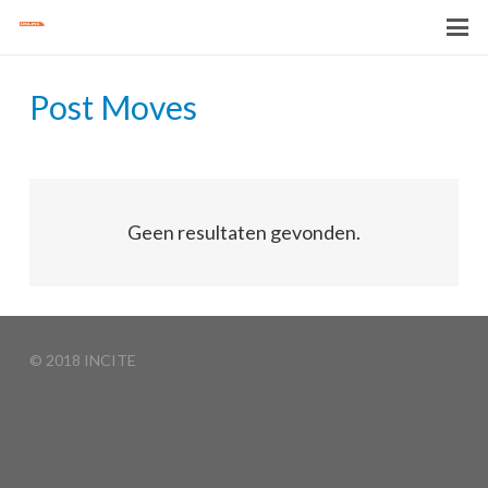
Post Moves
Geen resultaten gevonden.
© 2018 INCITE
Basketball Clinics
Algemene voorwaarden
Privacyverklaring