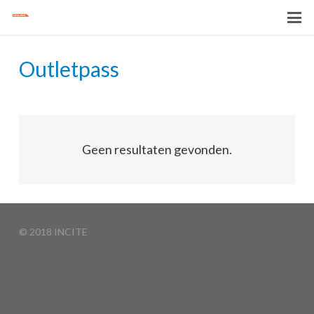
Outletpass
Geen resultaten gevonden.
© 2018 INCITE
Basketball Clinics
Algemene voorwaarden
Privacyverklaring