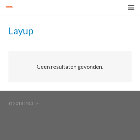
Layup
Geen resultaten gevonden.
© 2018 INCITE
Basketball Clinics
Algemene voorwaarden
Privacyverklaring