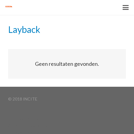
Layback
Geen resultaten gevonden.
© 2018 INCITE
Basketball Clinics
Algemene voorwaarden
Privacyverklaring