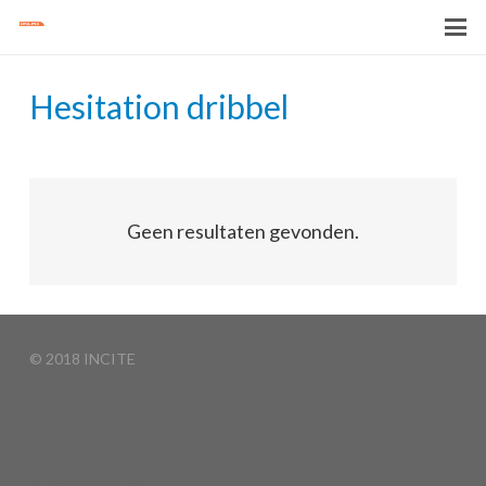
Hesitation dribbel
Geen resultaten gevonden.
© 2018 INCITE
Basketball Clinics
Algemene voorwaarden
Privacyverklaring