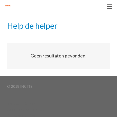
Help de helper
Geen resultaten gevonden.
© 2018 INCITE
Basketball Clinics
Algemene voorwaarden
Privacyverklaring