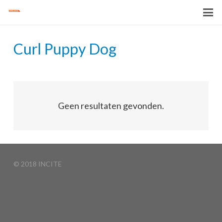
Curl Puppy Dog
Geen resultaten gevonden.
© 2018 INCITE
Basketball Clinics
Algemene voorwaarden
Privacyverklaring