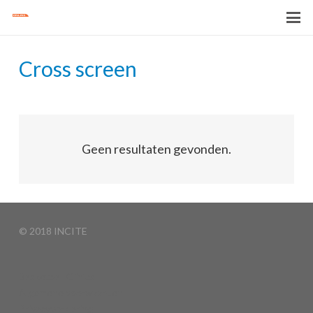
Cross screen
Geen resultaten gevonden.
© 2018 INCITE
Basketball Clinics
Algemene voorwaarden
Privacyverklaring