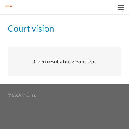
Court vision
Geen resultaten gevonden.
© 2018 INCITE
Basketball Clinics
Algemene voorwaarden
Privacyverklaring