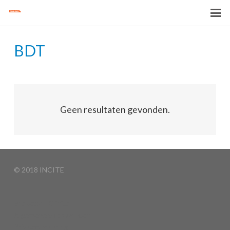
BDT
Geen resultaten gevonden.
© 2018 INCITE
Basketball Clinics
Algemene voorwaarden
Privacyverklaring