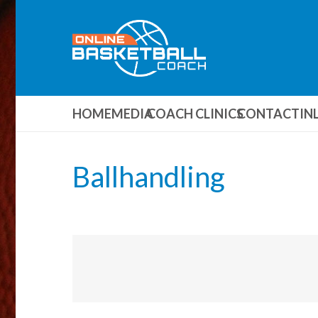
HOME
MEDIA
COACH CLINICS
CONTACT
IN
Ballhandling