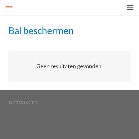
Bal beschermen
Geen resultaten gevonden.
© 2018 INCITE
Basketball Clinics
Algemene voorwaarden
Privacyverklaring