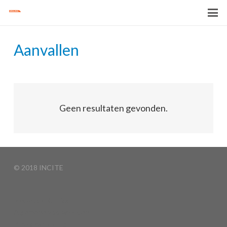
Aanvallen
Geen resultaten gevonden.
© 2018 INCITE
Basketball Clinics
Algemene voorwaarden
Privacyverklaring