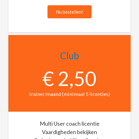
Nu bestellen!
Club
€ 2,50
trainer/maand (minimaal 5 licenties)
Multi User coach licentie
Vaardigheden bekijken