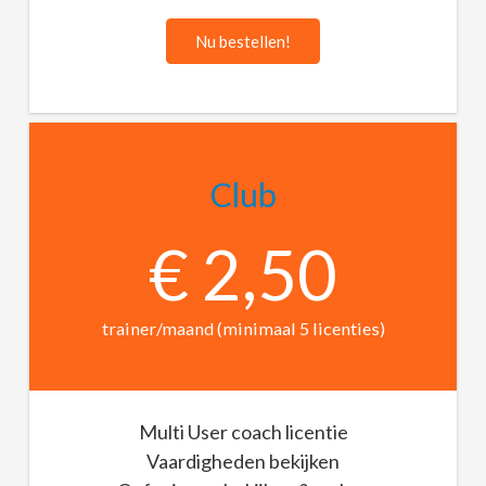
Nu bestellen!
Club
€ 2,50
trainer/maand (minimaal 5 licenties)
Multi User coach licentie
Vaardigheden bekijken