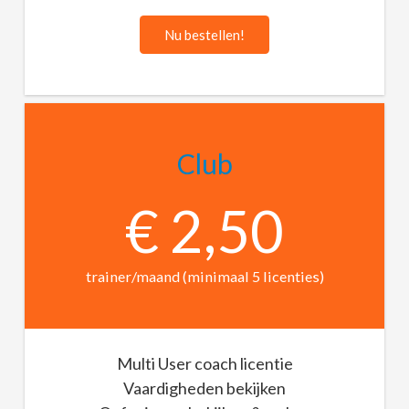
Nu bestellen!
Club
€ 2,50
trainer/maand (minimaal 5 licenties)
Multi User coach licentie
Vaardigheden bekijken