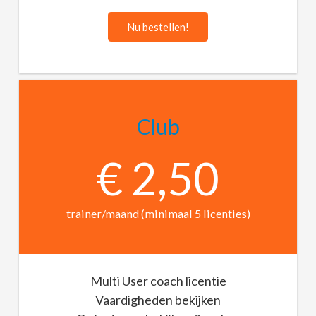
Nu bestellen!
Club
€ 2,50
trainer/maand (minimaal 5 licenties)
Multi User coach licentie
Vaardigheden bekijken