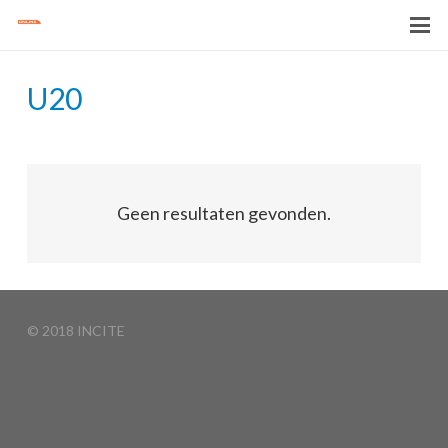
U20
Geen resultaten gevonden.
© 2018 INCITE
Basketball Clinics
Algemene voorwaarden
Privacyverklaring