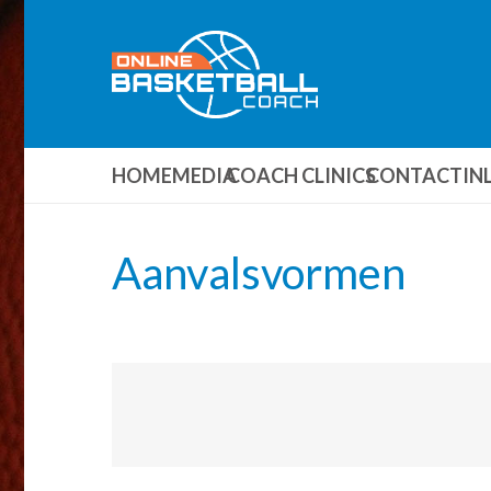
HOME
MEDIA
COACH CLINICS
CONTACT
IN
Aanvalsvormen